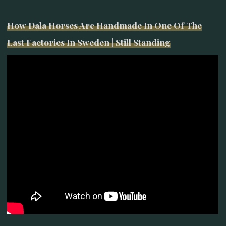
How Dala Horses Are Handmade In One Of The
Last Factories In Sweden | Still Standing