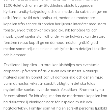
1100-talet och är en av Stockholms äldsta byggnader.
Kyrkans rundkyrketypologi och den medeltida sakristian ger en
unik känsla av tid och kontinuitet, medan de modernare
kapellen från senare årtionden har ljusare interiörer med stora
fönster, enkla träbänkar och god akustik för både tal och
musik. Ljuset spelar stor roll: under vinterhalvåret kan de stora
fönstren i vissa kapell ge en dämpad, nästan gråblå glöd,
medan sommarljuset strilar in och lyfter fram detaljer i textilier
och blommor.
Textilierna i kapellen – altardukar, kisthöljen och eventuella
draperier – påverkar både visuellt och akustiskt. Naturliga
material som lin, bomull och ull dämpar eko och ger en mjuk,
varm atmosfär, vilket är särskilt viktigt om det ska talas
mycket eller spelas levande musik. Akustiken i Bromma kyrka
är exceptionell för körsång, medan de modernare kapellen kan
ha diskretare ljudanläggningar för inspelad musik och
högtalarteknik. Familjer som vill ha en särskilt personlig ljudbild