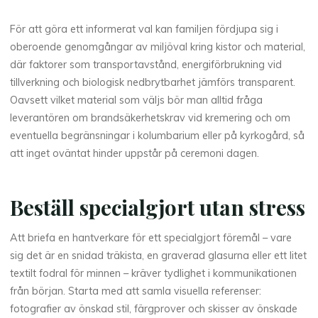
För att göra ett informerat val kan familjen fördjupa sig i
oberoende genomgångar av miljöval kring kistor och material,
där faktorer som transportavstånd, energiförbrukning vid
tillverkning och biologisk nedbrytbarhet jämförs transparent.
Oavsett vilket material som väljs bör man alltid fråga
leverantören om brandsäkerhetskrav vid kremering och om
eventuella begränsningar i kolumbarium eller på kyrkogård, så
att inget oväntat hinder uppstår på ceremoni dagen.
Beställ specialgjort utan stress
Att briefa en hantverkare för ett specialgjort föremål – vare
sig det är en snidad träkista, en graverad glasurna eller ett litet
textilt fodral för minnen – kräver tydlighet i kommunikationen
från början. Starta med att samla visuella referenser:
fotografier av önskad stil, färgprover och skisser av önskade