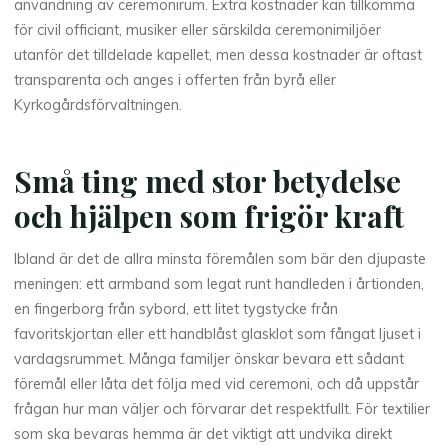
användning av ceremonirum. Extra kostnader kan tillkomma
för civil officiant, musiker eller särskilda ceremonimiljöer
utanför det tilldelade kapellet, men dessa kostnader är oftast
transparenta och anges i offerten från byrå eller
Kyrkogårdsförvaltningen.
Små ting med stor betydelse
och hjälpen som frigör kraft
Ibland är det de allra minsta föremålen som bär den djupaste
meningen: ett armband som legat runt handleden i årtionden,
en fingerborg från sybord, ett litet tygstycke från
favoritskjortan eller ett handblåst glasklot som fångat ljuset i
vardagsrummet. Många familjer önskar bevara ett sådant
föremål eller låta det följa med vid ceremoni, och då uppstår
frågan hur man väljer och förvarar det respektfullt. För textilier
som ska bevaras hemma är det viktigt att undvika direkt