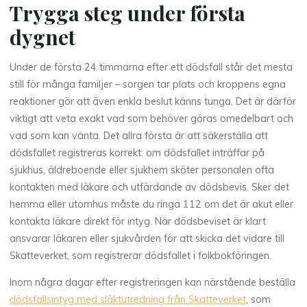
Trygga steg under första
dygnet
Under de första 24 timmarna efter ett dödsfall står det mesta
still för många familjer – sorgen tar plats och kroppens egna
reaktioner gör att även enkla beslut känns tunga. Det är därför
viktigt att veta exakt vad som behöver göras omedelbart och
vad som kan vänta. Det allra första är att säkerställa att
dödsfallet registreras korrekt: om dödsfallet inträffar på
sjukhus, äldreboende eller sjukhem sköter personalen ofta
kontakten med läkare och utfärdande av dödsbevis. Sker det
hemma eller utomhus måste du ringa 112 om det är akut eller
kontakta läkare direkt för intyg. När dödsbeviset är klart
ansvarar läkaren eller sjukvården för att skicka det vidare till
Skatteverket, som registrerar dödsfallet i folkbokföringen.
Inom några dagar efter registreringen kan närstående beställa
dödsfallsintyg med släktutredning från Skatteverket
, som