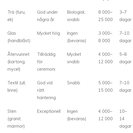
Trä (furu,
God under
Biologisk,
8 000–
3–7
ek)
några år
snabb
25 000
dagar
Glas
Mycket hög
Ingen
3 000–
7–10
(handblåst)
(bevaras)
8 000
dagar
Återvunnet
Tillräcklig
Mycket
4 000–
5–8
(kartong,
för
snabb
12 000
dagar
mycel)
ceremoni
Textil (ull,
God vid
Snabb
5 000–
7–10
linne)
rätt
15 000
dagar
hantering
Sten
Exceptionell
Ingen
4 000–
10–
(granit,
(bevaras)
12 000
14
marmor)
dagar