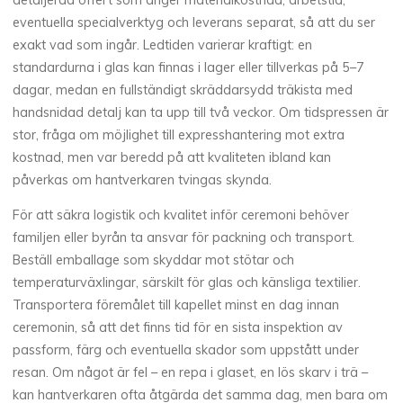
detaljerad offert som anger materialkostnad, arbetstid,
eventuella specialverktyg och leverans separat, så att du ser
exakt vad som ingår. Ledtiden varierar kraftigt: en
standardurna i glas kan finnas i lager eller tillverkas på 5–7
dagar, medan en fullständigt skräddarsydd träkista med
handsnidad detalj kan ta upp till två veckor. Om tidspressen är
stor, fråga om möjlighet till expresshantering mot extra
kostnad, men var beredd på att kvaliteten ibland kan
påverkas om hantverkaren tvingas skynda.
För att säkra logistik och kvalitet inför ceremoni behöver
familjen eller byrån ta ansvar för packning och transport.
Beställ emballage som skyddar mot stötar och
temperaturväxlingar, särskilt för glas och känsliga textilier.
Transportera föremålet till kapellet minst en dag innan
ceremonin, så att det finns tid för en sista inspektion av
passform, färg och eventuella skador som uppstått under
resan. Om något är fel – en repa i glaset, en lös skarv i trä –
kan hantverkaren ofta åtgärda det samma dag, men bara om