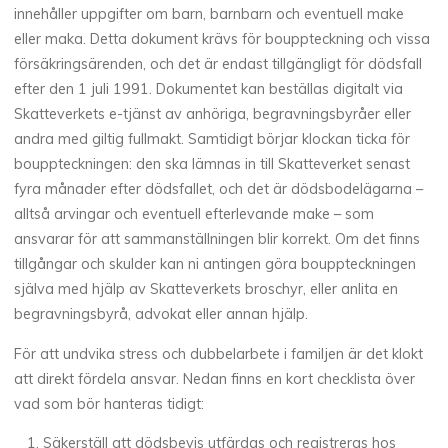
innehåller uppgifter om barn, barnbarn och eventuell make
eller maka. Detta dokument krävs för bouppteckning och vissa
försäkringsärenden, och det är endast tillgängligt för dödsfall
efter den 1 juli 1991. Dokumentet kan beställas digitalt via
Skatteverkets e-tjänst av anhöriga, begravningsbyråer eller
andra med giltig fullmakt. Samtidigt börjar klockan ticka för
bouppteckningen: den ska lämnas in till Skatteverket senast
fyra månader efter dödsfallet, och det är dödsbodelägarna –
alltså arvingar och eventuell efterlevande make – som
ansvarar för att sammanställningen blir korrekt. Om det finns
tillgångar och skulder kan ni antingen göra bouppteckningen
själva med hjälp av Skatteverkets broschyr, eller anlita en
begravningsbyrå, advokat eller annan hjälp.
För att undvika stress och dubbelarbete i familjen är det klokt
att direkt fördela ansvar. Nedan finns en kort checklista över
vad som bör hanteras tidigt:
Säkerställ att dödsbevis utfärdas och registreras hos