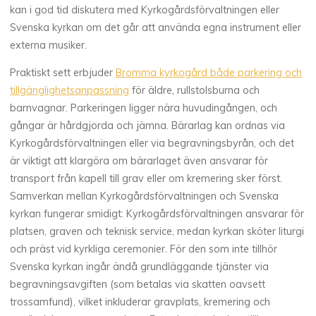
kan i god tid diskutera med Kyrkogårdsförvaltningen eller
Svenska kyrkan om det går att använda egna instrument eller
externa musiker.
Praktiskt sett erbjuder
Bromma kyrkogård både parkering och
tillgänglighetsanpassning
för äldre, rullstolsburna och
barnvagnar. Parkeringen ligger nära huvudingången, och
gångar är hårdgjorda och jämna. Bärarlag kan ordnas via
Kyrkogårdsförvaltningen eller via begravningsbyrån, och det
är viktigt att klargöra om bärarlaget även ansvarar för
transport från kapell till grav eller om kremering sker först.
Samverkan mellan Kyrkogårdsförvaltningen och Svenska
kyrkan fungerar smidigt: Kyrkogårdsförvaltningen ansvarar för
platsen, graven och teknisk service, medan kyrkan sköter liturgi
och präst vid kyrkliga ceremonier. För den som inte tillhör
Svenska kyrkan ingår ändå grundläggande tjänster via
begravningsavgiften (som betalas via skatten oavsett
trossamfund), vilket inkluderar gravplats, kremering och