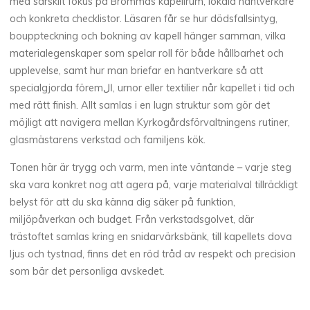
med särskilt fokus på Brommas kapellrum, lokala hantverkare
och konkreta checklistor. Läsaren får se hur dödsfallsintyg,
bouppteckning och bokning av kapell hänger samman, vilka
materialegenskaper som spelar roll för både hållbarhet och
upplevelse, samt hur man briefar en hantverkare så att
specialgjorda föremال, urnor eller textilier når kapellet i tid och
med rätt finish. Allt samlas i en lugn struktur som gör det
möjligt att navigera mellan Kyrkogårdsförvaltningens rutiner,
glasmästarens verkstad och familjens kök.
Tonen här är trygg och varm, men inte väntande – varje steg
ska vara konkret nog att agera på, varje materialval tillräckligt
belyst för att du ska känna dig säker på funktion,
miljöpåverkan och budget. Från verkstadsgolvet, där
trästoftet samlas kring en snidarvärksbänk, till kapellets dova
ljus och tystnad, finns det en röd tråd av respekt och precision
som bär det personliga avskedet.