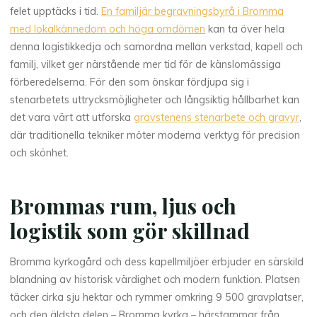
felet upptäcks i tid.
En familjär begravningsbyrå i Bromma
med lokalkännedom och höga omdömen
kan ta över hela
denna logistikkedja och samordna mellan verkstad, kapell och
familj, vilket ger närstående mer tid för de känslomässiga
förberedelserna. För den som önskar fördjupa sig i
stenarbetets uttrycksmöjligheter och långsiktig hållbarhet kan
det vara värt att utforska
gravstenens stenarbete och gravyr
,
där traditionella tekniker möter moderna verktyg för precision
och skönhet.
Brommas rum, ljus och
logistik som gör skillnad
Bromma kyrkogård och dess kapellmiljöer erbjuder en särskild
blandning av historisk värdighet och modern funktion. Platsen
täcker cirka sju hektar och rymmer omkring 9 500 gravplatser,
och den äldsta delen – Bromma kyrka – härstammar från