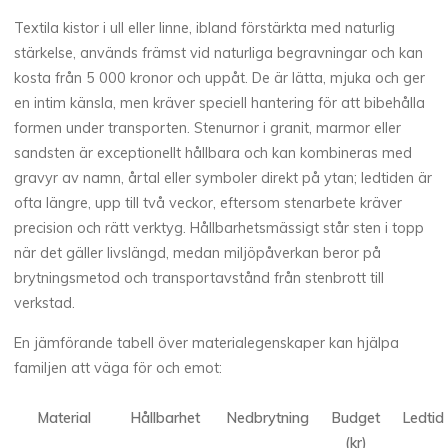
Textila kistor i ull eller linne, ibland förstärkta med naturlig
stärkelse, används främst vid naturliga begravningar och kan
kosta från 5 000 kronor och uppåt. De är lätta, mjuka och ger
en intim känsla, men kräver speciell hantering för att bibehålla
formen under transporten. Stenurnor i granit, marmor eller
sandsten är exceptionellt hållbara och kan kombineras med
gravyr av namn, årtal eller symboler direkt på ytan; ledtiden är
ofta längre, upp till två veckor, eftersom stenarbete kräver
precision och rätt verktyg. Hållbarhetsmässigt står sten i topp
när det gäller livslängd, medan miljöpåverkan beror på
brytningsmetod och transportavstånd från stenbrott till
verkstad.
En jämförande tabell över materialegenskaper kan hjälpa
familjen att väga för och emot:
Material
Hållbarhet
Nedbrytning
Budget
Ledtid
(kr)