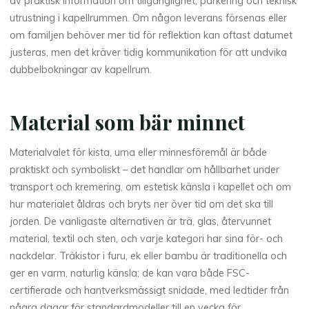
av praktisk information om tillgänglighet, parkering och teknisk
utrustning i kapellrummen. Om någon leverans försenas eller
om familjen behöver mer tid för reflektion kan oftast datumet
justeras, men det kräver tidig kommunikation för att undvika
dubbelbokningar av kapellrum.
Material som bär minnet
Materialvalet för kista, urna eller minnesföremål är både
praktiskt och symboliskt – det handlar om hållbarhet under
transport och kremering, om estetisk känsla i kapellet och om
hur materialet åldras och bryts ner över tid om det ska till
jorden. De vanligaste alternativen är trä, glas, återvunnet
material, textil och sten, och varje kategori har sina för- och
nackdelar. Träkistor i furu, ek eller bambu är traditionella och
ger en varm, naturlig känsla; de kan vara både FSC-
certifierade och hantverksmässigt snidade, med ledtider från
några dagar för standardmodeller till en vecka för