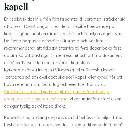
kapell
En realistisk tidslinje från första samtal till ceremoni sträcker sig
ofta över 10–14 dagar, men det är flexibelt beroende på
kapelltillgång, hantverkarnas ledtider och familjens egen rytm.
De flesta begravningsbyråer i Bromma och Västerort
rekommenderar att tidigast efter tre till fyra dagar boka fast
datum, så att släktingar hinner resa hit och att alla dokument
är på plats. När datumet är spikat kontaktas
Kyrkogårdsförvaltningen i Stockholm eller Svenska kyrkan
(beroende på om avskedet ska ske i kapell eller kyrka) för att
boka ceremonirum, bärarlag och eventuell transport.
Stockholms stad erbjuder digitala tjänster för att välja
gravplats och boka gravsättning
, vilket underlättar logistiken
och ger tydlig bekräftelse direkt.
Parallellt med bokning av plats och tid behöver familjen fatta
beslut om kista, urna och eventuella specialtillverkade föremål.