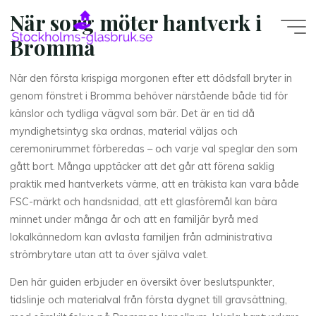
Skip
När sorg möter hantverk i
to
Bromma
content
När den första krispiga morgonen efter ett dödsfall bryter in
genom fönstret i Bromma behöver närstående både tid för
känslor och tydliga vägval som bär. Det är en tid då
myndighetsintyg ska ordnas, material väljas och
ceremonirummet förberedas – och varje val speglar den som
gått bort. Många upptäcker att det går att förena saklig
praktik med hantverkets värme, att en träkista kan vara både
FSC-märkt och handsnidad, att ett glasföremål kan bära
minnet under många år och att en familjär byrå med
lokalkännedom kan avlasta familjen från administrativa
strömbrytare utan att ta över själva valet.
Den här guiden erbjuder en översikt över beslutspunkter,
tidslinje och materialval från första dygnet till gravsättning,