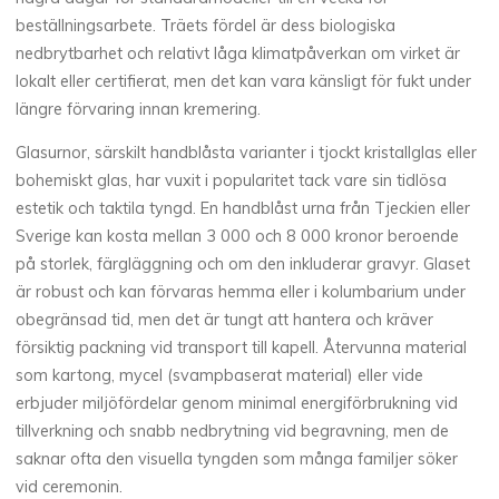
beställningsarbete. Träets fördel är dess biologiska
nedbrytbarhet och relativt låga klimatpåverkan om virket är
lokalt eller certifierat, men det kan vara känsligt för fukt under
längre förvaring innan kremering.
Glasurnor, särskilt handblåsta varianter i tjockt kristallglas eller
bohemiskt glas, har vuxit i popularitet tack vare sin tidlösa
estetik och taktila tyngd. En handblåst urna från Tjeckien eller
Sverige kan kosta mellan 3 000 och 8 000 kronor beroende
på storlek, färgläggning och om den inkluderar gravyr. Glaset
är robust och kan förvaras hemma eller i kolumbarium under
obegränsad tid, men det är tungt att hantera och kräver
försiktig packning vid transport till kapell. Återvunna material
som kartong, mycel (svampbaserat material) eller vide
erbjuder miljöfördelar genom minimal energiförbrukning vid
tillverkning och snabb nedbrytning vid begravning, men de
saknar ofta den visuella tyngden som många familjer söker
vid ceremonin.