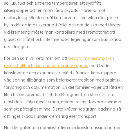
solljus, fukt och extrema temperaturer; ett syrafritt
silkespapper och en mörk låda skyddar fibrerna mot
nedbrytning. Glasföremål kan förvaras i en vitrin eller på en
hylla där de inte riskerar att falla, och om de ska med i kistan
vid kremering måste man kontrollera med krematoriet att
glaset är tillåtet och inte innehåller legeringar som kan skada
utrustningen.
För den som vill veta mer om att
bevara minnessmycken
respektfullt och hur man värderar arvegods
med både
känslovärde och ekonomisk realitet i åtanke, finns djupare
vägledning tillgänglig som balanserar tradition med praktisk
förvaring och dokumentation. En del familjer väljer att låta en
liten bit av föremålet – ett textilfragment, en sten eller en
glasbiten – följa med i urnan, medan resten förvaras hemma
som ett påtagligt minne. Detta kräver noggrann packning så
att inget skadas under kremering eller transport.
När det gäller den administrativa och känslomässiga bördan