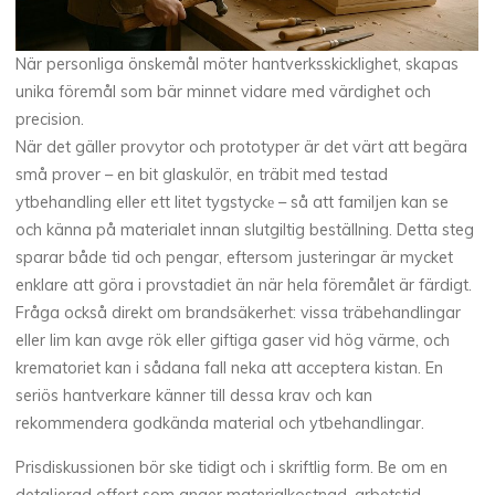
När personliga önskemål möter hantverksskicklighet, skapas
unika föremål som bär minnet vidare med värdighet och
precision.
När det gäller provytor och prototyper är det värt att begära
små prover – en bit glaskulör, en träbit med testad
ytbehandling eller ett litet tygstyckе – så att familjen kan se
och känna på materialet innan slutgiltig beställning. Detta steg
sparar både tid och pengar, eftersom justeringar är mycket
enklare att göra i provstadiet än när hela föremålet är färdigt.
Fråga också direkt om brandsäkerhet: vissa träbehandlingar
eller lim kan avge rök eller giftiga gaser vid hög värme, och
krematoriet kan i sådana fall neka att acceptera kistan. En
seriös hantverkare känner till dessa krav och kan
rekommendera godkända material och ytbehandlingar.
Prisdiskussionen bör ske tidigt och i skriftlig form. Be om en