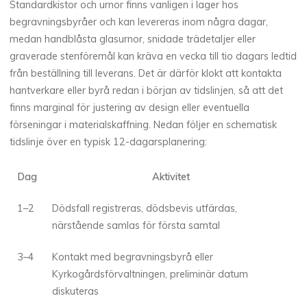
Standardkistor och urnor finns vanligen i lager hos
begravningsbyråer och kan levereras inom några dagar,
medan handblåsta glasurnor, snidade trädetaljer eller
graverade stenföremål kan kräva en vecka till tio dagars ledtid
från beställning till leverans. Det är därför klokt att kontakta
hantverkare eller byrå redan i början av tidslinjen, så att det
finns marginal för justering av design eller eventuella
förseningar i materialskaffning. Nedan följer en schematisk
tidslinje över en typisk 12-dagarsplanering:
Dag
Aktivitet
1–2
Dödsfall registreras, dödsbevis utfärdas,
närstående samlas för första samtal
3–4
Kontakt med begravningsbyrå eller
Kyrkogårdsförvaltningen, preliminär datum
diskuteras