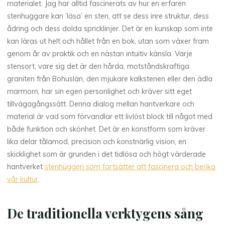
materialet. Jag har alltid fascinerats av hur en erfaren
stenhuggare kan ’läsa’ en sten, att se dess inre struktur, dess
ådring och dess dolda spricklinjer. Det är en kunskap som inte
kan läras ut helt och hållet från en bok, utan som växer fram
genom år av praktik och en nästan intuitiv känsla. Varje
stensort, vare sig det är den hårda, motståndskraftiga
graniten från Bohuslän, den mjukare kalkstenen eller den ädla
marmorn, har sin egen personlighet och kräver sitt eget
tillvägagångssätt. Denna dialog mellan hantverkare och
material är vad som förvandlar ett livlöst block till något med
både funktion och skönhet. Det är en konstform som kräver
lika delar tålamod, precision och konstnärlig vision, en
skicklighet som är grunden i det tidlösa och högt värderade
hantverket
stenhuggeri som fortsätter att fascinera och berika
vår kultur
.
De traditionella verktygens sång