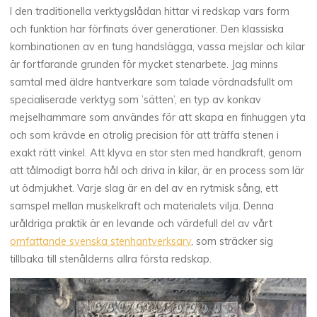
I den traditionella verktygslådan hittar vi redskap vars form
och funktion har förfinats över generationer. Den klassiska
kombinationen av en tung handslägga, vassa mejslar och kilar
är fortfarande grunden för mycket stenarbete. Jag minns
samtal med äldre hantverkare som talade vördnadsfullt om
specialiserade verktyg som ’sätten’, en typ av konkav
mejselhammare som användes för att skapa en finhuggen yta
och som krävde en otrolig precision för att träffa stenen i
exakt rätt vinkel. Att klyva en stor sten med handkraft, genom
att tålmodigt borra hål och driva in kilar, är en process som lär
ut ödmjukhet. Varje slag är en del av en rytmisk sång, ett
samspel mellan muskelkraft och materialets vilja. Denna
uråldriga praktik är en levande och värdefull del av vårt
omfattande svenska stenhantverksarv
, som sträcker sig
tillbaka till stenålderns allra första redskap.