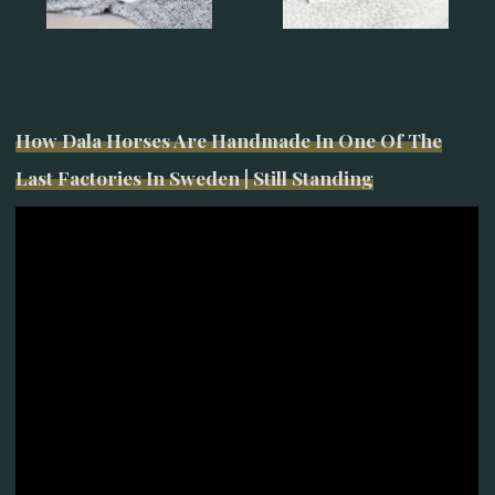
How Dala Horses Are Handmade In One Of The
Last Factories In Sweden | Still Standing