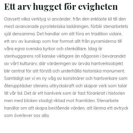
Ett arv hugget för evigheten
Oavsett vilka verktyg vi använder, från den enklaste kil till den
mest avancerade pyrotekniska laddningen, förblir stenarbetets
själ densamma. Det handlar om att föra en tradition vidare,
ett arv av kunskap som har format allt från pyramiderna till
våra egna svenska kyrkor och stenkällare. Idag är
stenhuggarens roll kanske viktigare än någonsin i bevarandet
av vårt kulturarv, där värderingen av ärvda hantverksobjekt
blir central för att förstå och underhålla historiska monument.
Samtidigt ser vi en ny våg av konstnärer och hantverkare som
återupptäcker stenens uttryckskraft och skapar verk som talar
till vår tid. Det är ett hantverk som är fast förankrat i historien
men med blicken stadigt riktad mot framtiden. Stenarbete
handlar om att skapa bestående värden, att lämna ett avtryck
som överlever oss alla.