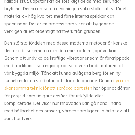
kallade skut, uppstår kan de försiktigt delas med sekundär
brytning. Denna omsorg i utvinningen säkerställer att vi får ett
material av hög kvalitet, med färre interna sprickor och
spänningar. Det är en process som visar att byggande
verkligen är ett ordentligt hantverk från grunden.
Den största fördelen med dessa moderna metoder är kanske
den ökade säkerheten och den minskade miljöpåverkan.
Genom att undvika de kraftiga vibrationer som är förknippade
med traditionell sprängning kan vi bevara både naturen och
vår byggda miljö. Tänk att kunna avlägsna berg för en ny
tunnel under en stad utan att störa de boende. Denna
nya och
skonsamma teknik för att spräcka bort sten
har öppnat dörrar
för projekt som tidigare ansågs för riskfyllda eller
komplicerade. Det visar hur innovation kan gå hand i hand
med hållbarhet och omsorg, värden som ligger i hjärtat av allt
sant hantverk.