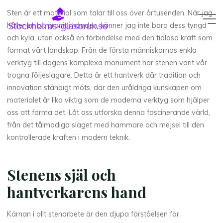
Skip
Sten är ett material som talar till oss över årtusenden. När jag
to
håller en bit granit i handen, känner jag inte bara dess tyngd
content
och kyla, utan också en förbindelse med den tidlösa kraft som
format vårt landskap. Från de första människornas enkla
verktyg till dagens komplexa monument har stenen varit vår
trogna följeslagare. Detta är ett hantverk där tradition och
innovation ständigt möts, där den uråldriga kunskapen om
materialet är lika viktig som de moderna verktyg som hjälper
oss att forma det. Låt oss utforska denna fascinerande värld,
från det tålmodiga slaget med hammare och mejsel till den
kontrollerade kraften i modern teknik.
Stenens själ och
hantverkarens hand
Kärnan i allt stenarbete är den djupa förståelsen för